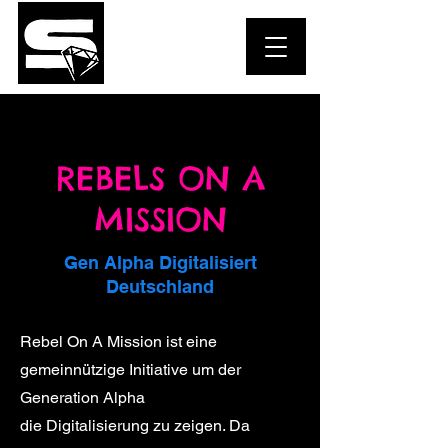
REBELS ON A
MISSION
Gen Alpha Digitalisiert
Deutschland
Rebel On A Mission ist eine
gemeinnützige
Initiative
um der
Generation Alpha
die
Digitalisierung
zu zeigen. Da