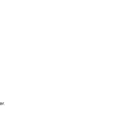
BLOG
ÜBER SKILLIANT
er.