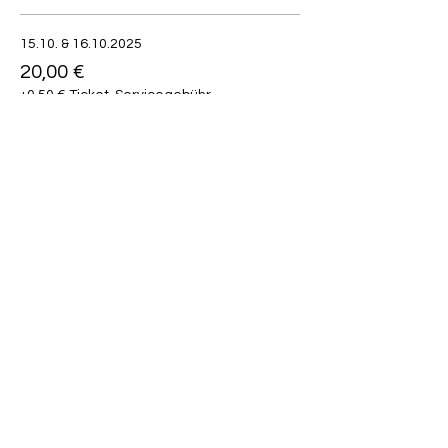
15.10. & 16.10.2025
20,00 €
+0,50 € Ticket-Servicegebühr
Diese Veranstaltung teilen
SKILLIANT
+49 176 /
74 81 37 76
info@skilliant.de